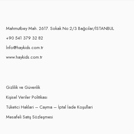
Mahmutbey Mah. 2617. Sokak No:2/3 Bağcılar/İSTANBUL
+90 541 379 32 82
İnfo@haykids.com.tr
www.haykids.com.tr
Gizlilik ve Güvenlik
Kişisel Veriler Politikası
Tüketici Haklari – Cayma – İptal İade Koşullari
Mesafeli Satış Sözleşmesi