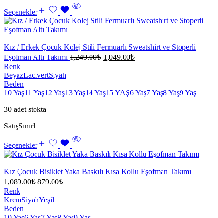
Seçenekler
Kız / Erkek Çocuk Kolej Stili Fermuarlı Sweatshirt ve Stoperli
Eşofman Altı Takımı
1,249.00
₺
1,049.00
₺
Renk
Beyaz
Lacivert
Siyah
Beden
10 Yaş
11 Yaş
12 Yaş
13 Yaş
14 Yaş
15 YAŞ
6 Yaş
7 Yaş
8 Yaş
9 Yaş
30 adet stokta
Satış
Sınırlı
Seçenekler
Kız Çocuk Bisiklet Yaka Baskılı Kısa Kollu Eşofman Takımı
1,089.00
₺
879.00
₺
Renk
Krem
Siyah
Yeşil
Beden
10 Yaş
6 Yaş
7 Yaş
8 Yaş
9 Yaş