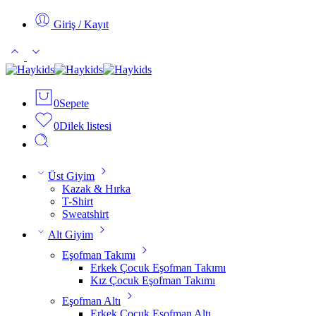
Giriş / Kayıt
0
Sepete
0
Dilek listesi
Üst Giyim
Kazak & Hırka
T-Shirt
Sweatshirt
Alt Giyim
Eşofman Takımı
Erkek Çocuk Eşofman Takımı
Kız Çocuk Eşofman Takımı
Eşofman Altı
Erkek Çocuk Eşofman Altı