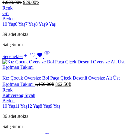
1,029.00
₺
929.00
₺
Renk
Gri
Beden
10 Yaş
6 Yaş
7 Yaş
8 Yaş
9 Yaş
39 adet stokta
Satış
Sınırlı
Seçenekler
Kız Çocuk Oversize Bol Paça Çiçek Desenli Oversize Alt Üst
Eşofman Takımı
1,150.00
₺
862.50
₺
Renk
Kahverengi
Siyah
Beden
10 Yaş
11 Yaş
12 Yaş
8 Yaş
9 Yaş
86 adet stokta
Satış
Sınırlı