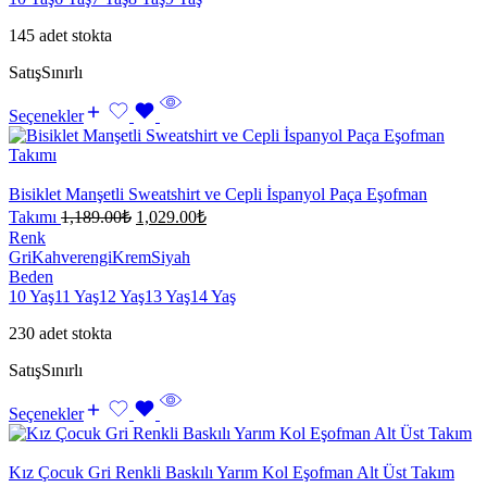
145 adet stokta
Satış
Sınırlı
Seçenekler
Bisiklet Manşetli Sweatshirt ve Cepli İspanyol Paça Eşofman
Takımı
1,189.00
₺
1,029.00
₺
Renk
Gri
Kahverengi
Krem
Siyah
Beden
10 Yaş
11 Yaş
12 Yaş
13 Yaş
14 Yaş
230 adet stokta
Satış
Sınırlı
Seçenekler
Kız Çocuk Gri Renkli Baskılı Yarım Kol Eşofman Alt Üst Takım