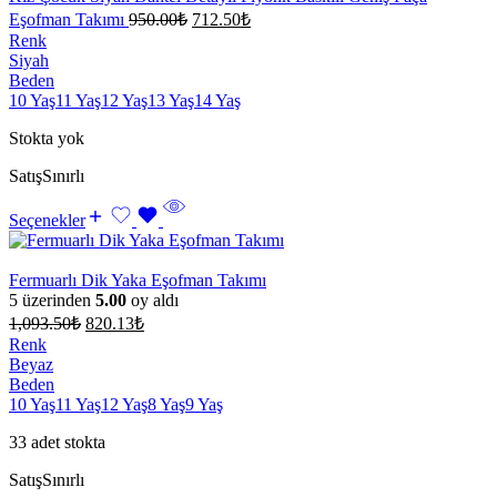
Eşofman Takımı
950.00
₺
712.50
₺
Renk
Siyah
Beden
10 Yaş
11 Yaş
12 Yaş
13 Yaş
14 Yaş
Stokta yok
Satış
Sınırlı
Seçenekler
Fermuarlı Dik Yaka Eşofman Takımı
5 üzerinden
5.00
oy aldı
1,093.50
₺
820.13
₺
Renk
Beyaz
Beden
10 Yaş
11 Yaş
12 Yaş
8 Yaş
9 Yaş
33 adet stokta
Satış
Sınırlı