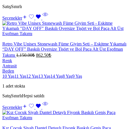
Satış
Sınırlı
Seçenekler
Retro Vibe Unisex Stonewash Füme Giyim Seti – Eskitme Yıkamalı
“DAY OFF” Baskılı Oversize Tişört ve Bol Paça Alt Üst Eşofman
Takımı
1,150.00
₺
862.50
₺
Renk
Antrasit
Beden
10 Yaş
11 Yaş
12 Yaş
13 Yaş
14 Yaş
8 Yaş
9 Yaş
1 adet stokta
Satış
Sınırlı
Hepsi satıldı
Seçenekler
Kız Çocuk Siyah Dantel Detaylı Fiyonk Baskılı Geniş Paça