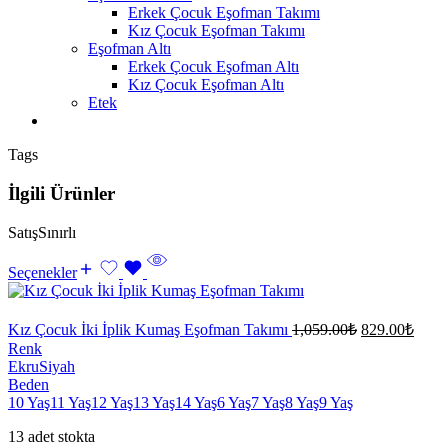
Erkek Çocuk Eşofman Takımı
Kız Çocuk Eşofman Takımı
Eşofman Altı
Erkek Çocuk Eşofman Altı
Kız Çocuk Eşofman Altı
Etek
Tags
İlgili Ürünler
Satış
Sınırlı
Seçenekler
Kız Çocuk İki İplik Kumaş Eşofman Takımı
1,059.00
₺
829.00
₺
Renk
Ekru
Siyah
Beden
10 Yaş
11 Yaş
12 Yaş
13 Yaş
14 Yaş
6 Yaş
7 Yaş
8 Yaş
9 Yaş
13 adet stokta