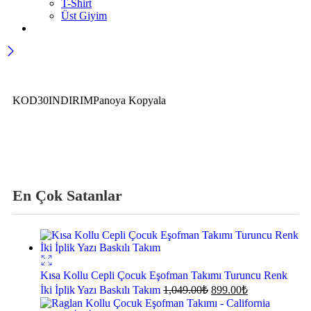
T-Shirt
Üst Giyim
Dur! Ayrılmadan önce…
İlk siparişinize özel %30 indirim kazanın
KOD30INDIRIM
Panoya Kopyala
Ödeme sırasında ilk siparişinize özel %30 indirimden
yararlanmak için yukarıdaki kodu kullanın
Keşfet
→
En Çok Satanlar
Kısa Kollu Cepli Çocuk Eşofman Takımı Turuncu Renk
İki İplik Yazı Baskılı Takım
1,049.00
₺
899.00
₺