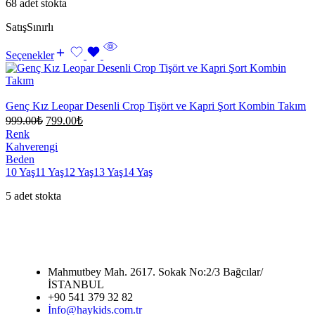
68 adet stokta
Satış
Sınırlı
Seçenekler
Genç Kız Leopar Desenli Crop Tişört ve Kapri Şort Kombin Takım
999.00
₺
799.00
₺
Renk
Kahverengi
Beden
10 Yaş
11 Yaş
12 Yaş
13 Yaş
14 Yaş
5 adet stokta
Mahmutbey Mah. 2617. Sokak No:2/3 Bağcılar/
İSTANBUL
+90 541 379 32 82
İnfo@haykids.com.tr