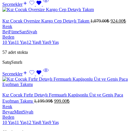
Seçenekler
Kız Çocuk Oversize Kargo Cep Detaylı Takım
1,079.00
₺
924.00
₺
Renk
Bej
Füme
Sarı
Siyah
Beden
10 Yaş
11 Yaş
12 Yaş
8 Yaş
9 Yaş
57 adet stokta
Satış
Sınırlı
Seçenekler
Kız Çocuk Fırfır Detaylı Fermuarlı Kapüşonlu Üst ve Geniş Paça
Eşofman Takımı
1,199.99
₺
999.00
₺
Renk
Beyaz
Mint
Siyah
Beden
10 Yaş
11 Yaş
12 Yaş
8 Yaş
9 Yaş